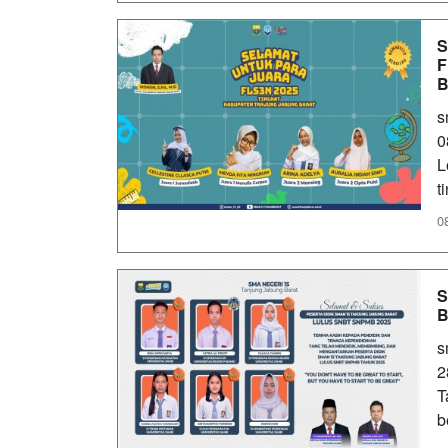
S
F
B
s
0
L
t
0
S
B
s
2
T
b