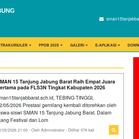
BUNG
sman15tanjabba
STRAKURIULER
PPDB 2025
GALERI
E-APLIKASI
DOWN
MAN 15 Tanjung Jabung Barat Raih Empat Juara
ertama pada FLS3N Tingkat Kabupaten 2026
man15tanjabbarat.sch.id, TEBING TINGGI,
2/05/2026 Prestasi gemilang kembali ditorehkan oleh
iswa-siswi SMAN 15 Tanjung Jabung Barat. Dalam
jang Festival dan Lom
2/05/2026 21:00 - Oleh Administrator - Dilihat 576 kali