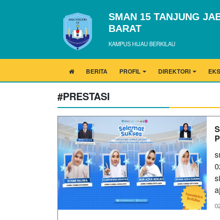
SMAN 15 TANJUNG JA
BARAT
KAMPUS HIJAU BERKILAU
BERITA
PROFIL
DIREKTORI
EK
#PRESTASI
S
P
s
0
s
a
0