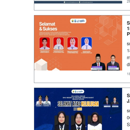
2
S
1
P
s
1
m
d
1
S
J
s
0
S